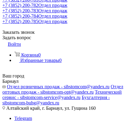
+7 (3852) 200-782
Отдел продаж
+7 (3852) 200-783
Отдел продаж
+7 (3852) 200-784
Отдел продаж
+7 (3852) 200-785
Отдел продаж
Заказать звонок
Задать вопрос
Войти
Корзина
0
Избранные товары
0
Ваш город
Барнаул
Отдел розничных продаж - sibstomcom@yandex.ru
Отдел
оптовых продаж - sibstomcom-opt@yandex.ru
Технический
сервис - sibstomcom-service@yandex.ru
Бухгалтерия -
sibstomcom-buhg@yandex.ru
Алтайский край, г. Барнаул, ул. Гущина 160
Telegram