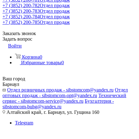
+7 (3852) 200-782
Отдел продаж
+7 (3852) 200-783
Отдел продаж
+7 (3852) 200-784
Отдел продаж
+7 (3852) 200-785
Отдел продаж
Заказать звонок
Задать вопрос
Войти
Корзина
0
Избранные товары
0
Ваш город
Барнаул
Отдел розничных продаж - sibstomcom@yandex.ru
Отдел
оптовых продаж - sibstomcom-opt@yandex.ru
Технический
сервис - sibstomcom-service@yandex.ru
Бухгалтерия -
sibstomcom-buhg@yandex.ru
Алтайский край, г. Барнаул, ул. Гущина 160
Telegram