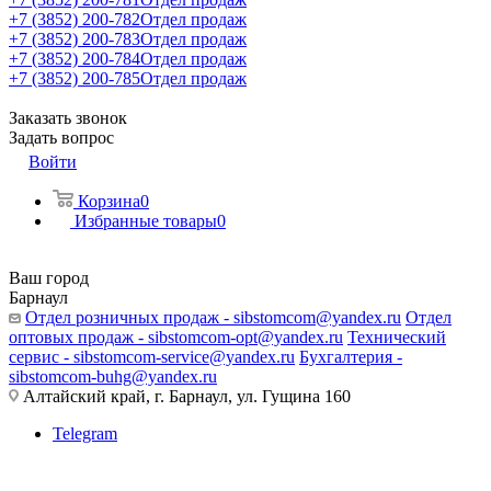
+7 (3852) 200-782
Отдел продаж
+7 (3852) 200-783
Отдел продаж
+7 (3852) 200-784
Отдел продаж
+7 (3852) 200-785
Отдел продаж
Заказать звонок
Задать вопрос
Войти
Корзина
0
Избранные товары
0
Ваш город
Барнаул
Отдел розничных продаж - sibstomcom@yandex.ru
Отдел
оптовых продаж - sibstomcom-opt@yandex.ru
Технический
сервис - sibstomcom-service@yandex.ru
Бухгалтерия -
sibstomcom-buhg@yandex.ru
Алтайский край, г. Барнаул, ул. Гущина 160
Telegram