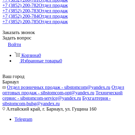
+7 (3852) 200-782
Отдел продаж
+7 (3852) 200-783
Отдел продаж
+7 (3852) 200-784
Отдел продаж
+7 (3852) 200-785
Отдел продаж
Заказать звонок
Задать вопрос
Войти
Корзина
0
Избранные товары
0
Ваш город
Барнаул
Отдел розничных продаж - sibstomcom@yandex.ru
Отдел
оптовых продаж - sibstomcom-opt@yandex.ru
Технический
сервис - sibstomcom-service@yandex.ru
Бухгалтерия -
sibstomcom-buhg@yandex.ru
Алтайский край, г. Барнаул, ул. Гущина 160
Telegram