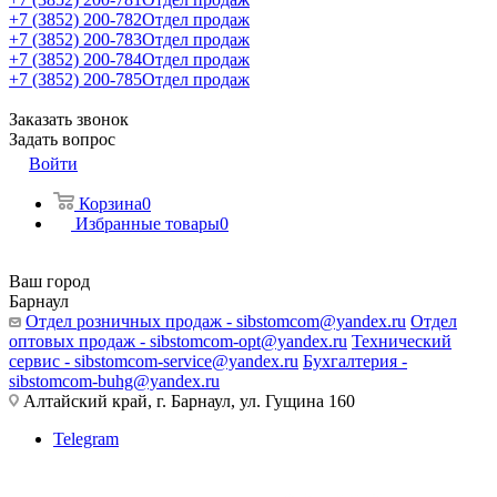
+7 (3852) 200-782
Отдел продаж
+7 (3852) 200-783
Отдел продаж
+7 (3852) 200-784
Отдел продаж
+7 (3852) 200-785
Отдел продаж
Заказать звонок
Задать вопрос
Войти
Корзина
0
Избранные товары
0
Ваш город
Барнаул
Отдел розничных продаж - sibstomcom@yandex.ru
Отдел
оптовых продаж - sibstomcom-opt@yandex.ru
Технический
сервис - sibstomcom-service@yandex.ru
Бухгалтерия -
sibstomcom-buhg@yandex.ru
Алтайский край, г. Барнаул, ул. Гущина 160
Telegram