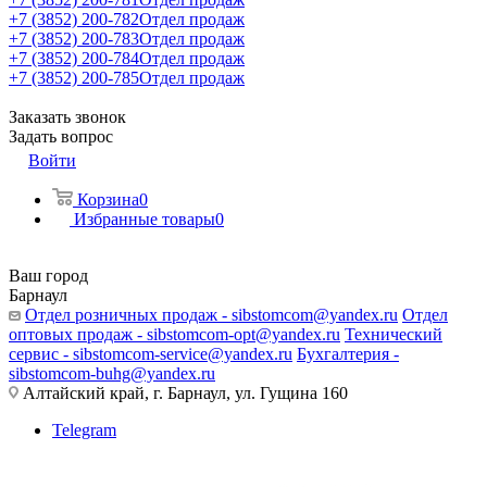
+7 (3852) 200-782
Отдел продаж
+7 (3852) 200-783
Отдел продаж
+7 (3852) 200-784
Отдел продаж
+7 (3852) 200-785
Отдел продаж
Заказать звонок
Задать вопрос
Войти
Корзина
0
Избранные товары
0
Ваш город
Барнаул
Отдел розничных продаж - sibstomcom@yandex.ru
Отдел
оптовых продаж - sibstomcom-opt@yandex.ru
Технический
сервис - sibstomcom-service@yandex.ru
Бухгалтерия -
sibstomcom-buhg@yandex.ru
Алтайский край, г. Барнаул, ул. Гущина 160
Telegram