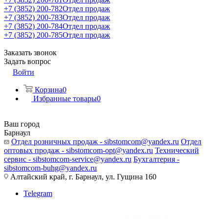
+7 (3852) 200-782
Отдел продаж
+7 (3852) 200-783
Отдел продаж
+7 (3852) 200-784
Отдел продаж
+7 (3852) 200-785
Отдел продаж
Заказать звонок
Задать вопрос
Войти
Корзина
0
Избранные товары
0
Ваш город
Барнаул
Отдел розничных продаж - sibstomcom@yandex.ru
Отдел
оптовых продаж - sibstomcom-opt@yandex.ru
Технический
сервис - sibstomcom-service@yandex.ru
Бухгалтерия -
sibstomcom-buhg@yandex.ru
Алтайский край, г. Барнаул, ул. Гущина 160
Telegram