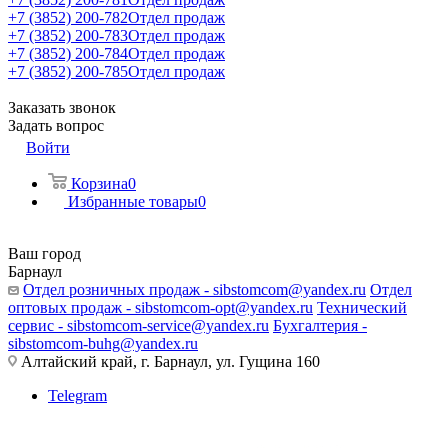
+7 (3852) 200-782
Отдел продаж
+7 (3852) 200-783
Отдел продаж
+7 (3852) 200-784
Отдел продаж
+7 (3852) 200-785
Отдел продаж
Заказать звонок
Задать вопрос
Войти
Корзина
0
Избранные товары
0
Ваш город
Барнаул
Отдел розничных продаж - sibstomcom@yandex.ru
Отдел
оптовых продаж - sibstomcom-opt@yandex.ru
Технический
сервис - sibstomcom-service@yandex.ru
Бухгалтерия -
sibstomcom-buhg@yandex.ru
Алтайский край, г. Барнаул, ул. Гущина 160
Telegram